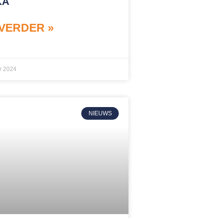
KA
VERDER »
r 2024
NIEUWS