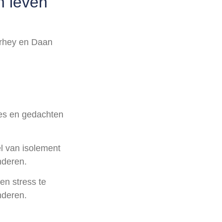
n leven
rhey en Daan
es en gedachten
l van isolement
nderen.
en stress te
nderen.