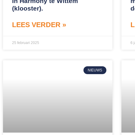
In Harmony te Wittem
m
(klooster).
d
LEES VERDER »
L
25 februari 2025
6 
NIEUWS