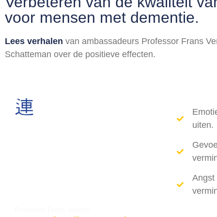
Verbeteren van de kwaliteit va
voor mensen met dementie.
Lees verhalen
van ambassadeurs Professor Frans Ve
Schatteman over de positieve effecten.
Emoti
uiten.
Gevoe
vermi
Angst 
vermi
Professor Frans Verhey