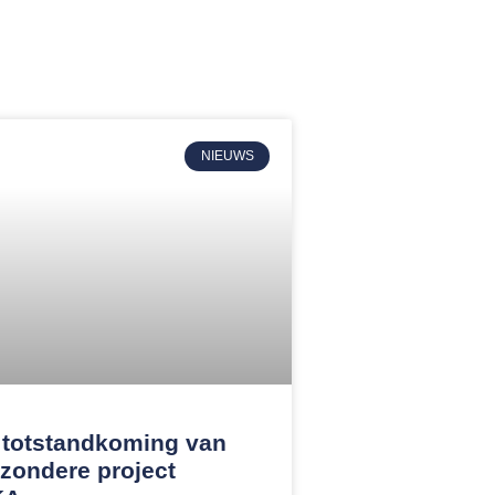
NIEUWS
 totstandkoming van
jzondere project