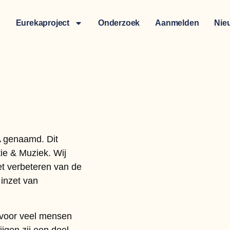
Eurekaproject
Onderzoek
Aanmelden
Nie
A genaamd. Dit
ntie & Muziek. Wij
et verbeteren van de
inzet van
 voor veel mensen
jgen zij een deel