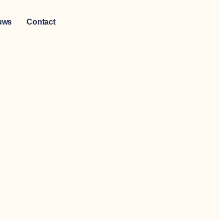
Steun Ons
uws
Contact