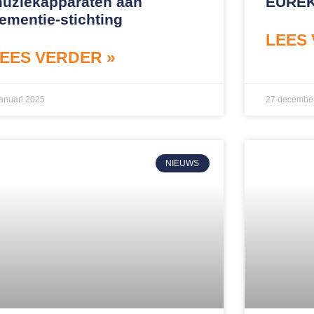
uziekapparaten aan
EURE
ementie-stichting
LEES 
EES VERDER »
januari 2025
27 decembe
NIEUWS